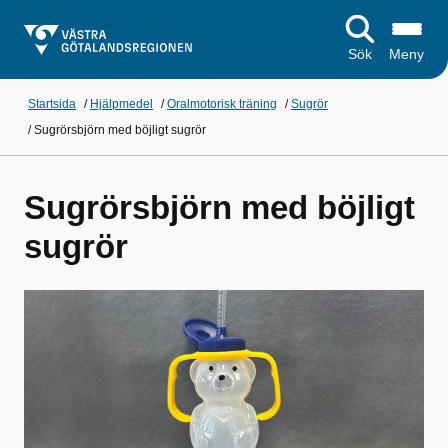
Sök
Meny
Startsida
/
Hjälpmedel
/
Oralmotorisk träning
/
Sugrör
/
Sugrörsbjörn med böjligt sugrör
Sugrörsbjörn med böjligt
sugrör