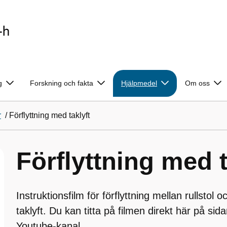
g
Forskning och fakta
Hjälpmedel
Om oss
r
/
Förflyttning med taklyft
Förflyttning med t
Instruktionsfilm för förflyttning mellan rullstol
taklyft. Du kan titta på filmen direkt här på sida
Youtube-kanal.