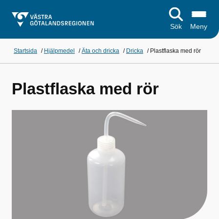
Sök
Meny
Startsida
/
Hjälpmedel
/
Äta och dricka
/
Dricka
/
Plastflaska med rör
Plastflaska med rör